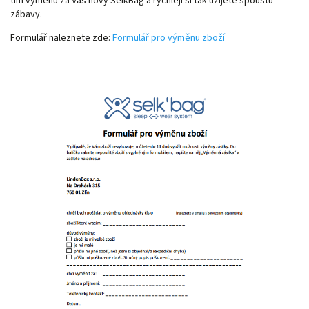
tím výměnu za Váš nový SelkBag a rychleji si tak užijete spoustu
zábavy.
Formulář naleznete zde:
Formulář pro výměnu zboží