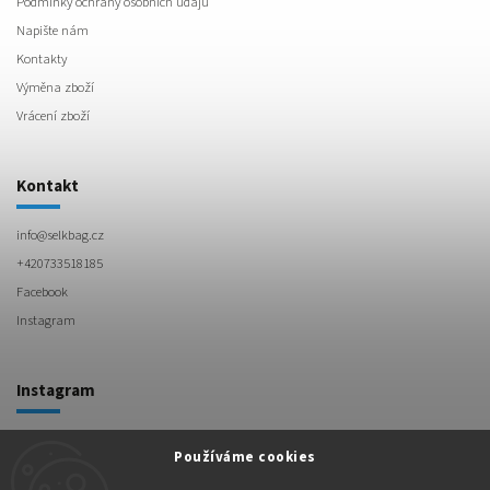
Podmínky ochrany osobních údajů
Napište nám
Kontakty
Výměna zboží
Vrácení zboží
Kontakt
info
@
selkbag.cz
+420733518185
Facebook
Instagram
Instagram
Používáme cookies