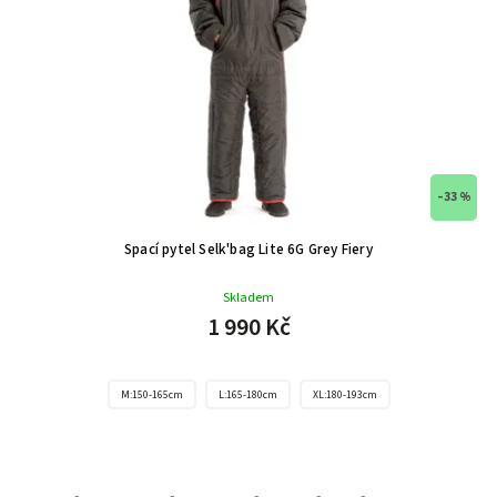
–33 %
Spací pytel Selk'bag Lite 6G Grey Fiery
Skladem
1 990 Kč
M:150-165cm
L:165-180cm
XL:180-193cm