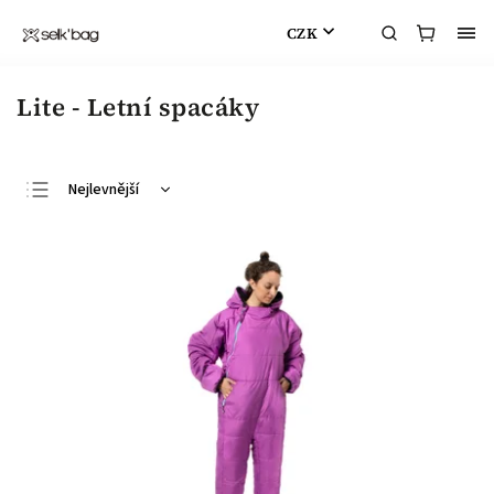
CZK
Lite - Letní spacáky
Nejlevnější
Nejdražší
Nejprodávanější
Abecedně