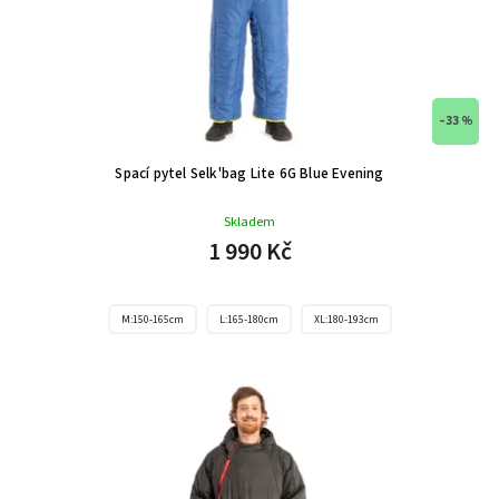
–33 %
Spací pytel Selk'bag Lite 6G Blue Evening
Skladem
1 990 Kč
M:150-165cm
L:165-180cm
XL:180-193cm