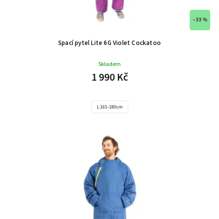
–33 %
Spací pytel Lite 6G Violet Cockatoo
Skladem
1 990 Kč
L:165-180cm